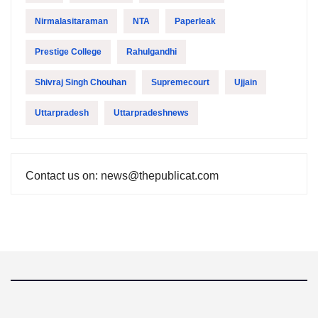
Nirmalasitaraman
NTA
Paperleak
Prestige College
Rahulgandhi
Shivraj Singh Chouhan
Supremecourt
Ujjain
Uttarpradesh
Uttarpradeshnews
Contact us on: news@thepublicat.com