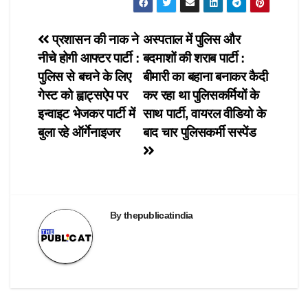
o
o
o
o
o
n
n
n
n
n
T
F
W
T
X
w
a
h
e
(
i
c
a
l
O
Post
प्रशासन की नाक ने
अस्पताल में पुलिस और
t
e
t
e
p
t
b
s
g
e
नीचे होगी आफ्टर पार्टी :
बदमाशों की शराब पार्टी :
e
o
A
r
n
navigation
r
o
p
a
s
पुलिस से बचने के लिए
बीमारी का बहाना बनाकर कैदी
(
k
p
m
i
O
(
(
(
n
गेस्ट को ह्वाट्सऐप पर
कर रहा था पुलिसकर्मियों के
p
O
O
O
n
e
p
p
p
e
इन्वाइट भेजकर पार्टी में
साथ पार्टी, वायरल वीडियो के
n
e
e
e
w
s
n
n
n
w
बुला रहे ऑर्गेनाइजर
बाद चार पुलिसकर्मी सस्पेंड
i
s
s
s
i
n
i
i
i
n
n
n
n
n
d
e
n
n
n
o
w
e
e
e
w
w
w
w
w
)
i
w
w
w
n
i
i
i
d
n
n
n
o
d
d
By
thepublicatindia
d
w
o
o
o
)
w
w
w
)
)
)