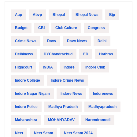
Aap
Abvp
Bhopal
Bhopal News
Bjp
Budget
CBI
Club Culture
Congress
Crime News
Davv
Davv News
Delhi
Delhinews
DYChandrachud
ED
Hathras
Highcourt
INDIA
Indore
Indore Club
Indore College
Indore Crime News
Indore Nagar Nigam
Indore News
Indorenews
Indore Police
Madhya Pradesh
Madhyapradesh
Maharashtra
MOHANYADAV
Narendramodi
Neet
Neet Scam
Neet Scam 2024