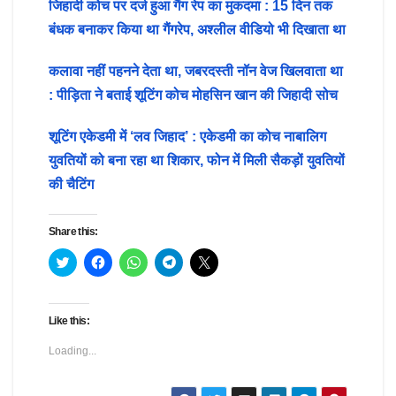
जिहादी कोच पर दर्ज हुआ गैंग रेप का मुकदमा : 15 दिन तक
बंधक बनाकर किया था गैंगरेप, अश्लील वीडियो भी दिखाता था
कलावा नहीं पहनने देता था, जबरदस्ती नॉन वेज खिलवाता था
: पीड़िता ने बताई शूटिंग कोच मोहसिन खान की जिहादी सोच
शूटिंग एकेडमी में ‘लव जिहाद’ : एकेडमी का कोच नाबालिग
युवतियों को बना रहा था शिकार, फोन में मिली सैकड़ों युवतियों
की चैटिंग
Share this:
C
C
C
C
C
l
l
l
l
l
i
i
i
i
i
c
c
c
c
c
k
k
k
k
k
t
t
t
t
t
Like this:
o
o
o
o
o
s
s
s
s
s
h
h
h
h
h
Loading...
a
a
a
a
a
r
r
r
r
r
e
e
e
e
e