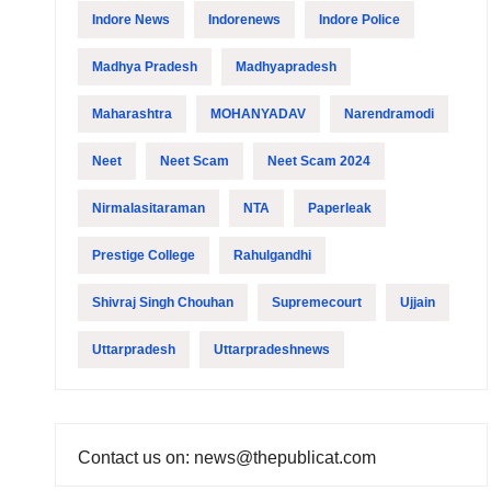
Indore News
Indorenews
Indore Police
Madhya Pradesh
Madhyapradesh
Maharashtra
MOHANYADAV
Narendramodi
Neet
Neet Scam
Neet Scam 2024
Nirmalasitaraman
NTA
Paperleak
Prestige College
Rahulgandhi
Shivraj Singh Chouhan
Supremecourt
Ujjain
Uttarpradesh
Uttarpradeshnews
Contact us on: news@thepublicat.com