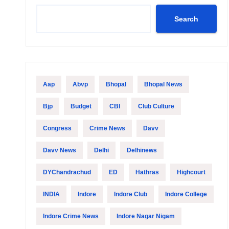
Search
Aap
Abvp
Bhopal
Bhopal News
Bjp
Budget
CBI
Club Culture
Congress
Crime News
Davv
Davv News
Delhi
Delhinews
DYChandrachud
ED
Hathras
Highcourt
INDIA
Indore
Indore Club
Indore College
Indore Crime News
Indore Nagar Nigam