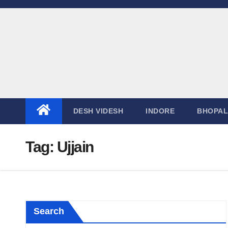
Skip
to
content
DESH VIDESH
INDORE
BHOPAL
Tag:
Ujjain
Search