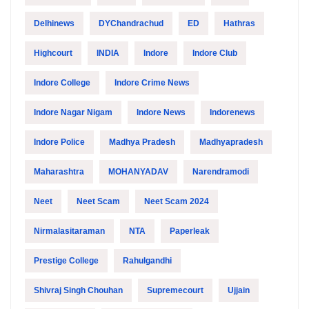
Delhinews
DYChandrachud
ED
Hathras
Highcourt
INDIA
Indore
Indore Club
Indore College
Indore Crime News
Indore Nagar Nigam
Indore News
Indorenews
Indore Police
Madhya Pradesh
Madhyapradesh
Maharashtra
MOHANYADAV
Narendramodi
Neet
Neet Scam
Neet Scam 2024
Nirmalasitaraman
NTA
Paperleak
Prestige College
Rahulgandhi
Shivraj Singh Chouhan
Supremecourt
Ujjain