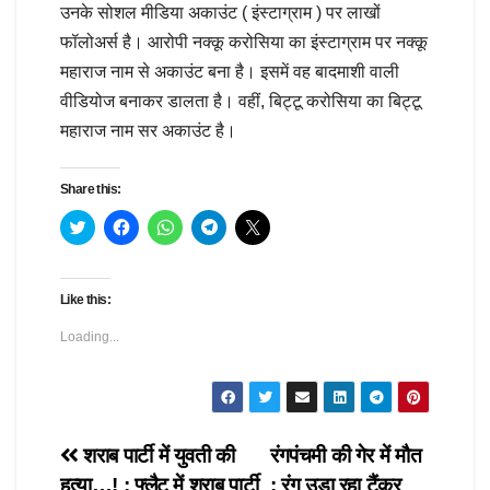
उनके सोशल मीडिया अकाउंट ( इंस्टाग्राम ) पर लाखों
फॉलोअर्स है। आरोपी नक्कू करोसिया का इंस्टाग्राम पर नक्कू
महाराज नाम से अकाउंट बना है। इसमें वह बादमाशी वाली
वीडियोज बनाकर डालता है। वहीं, बिट्टू करोसिया का बिट्टू
महाराज नाम सर अकाउंट है।
Share this:
C
C
C
C
C
l
l
l
l
l
i
i
i
i
i
c
c
c
c
c
k
k
k
k
k
t
t
t
t
t
Like this:
o
o
o
o
o
s
s
s
s
s
h
h
h
h
h
Loading...
a
a
a
a
a
r
r
r
r
r
e
e
e
e
e
o
o
o
o
o
n
n
n
n
n
T
F
W
T
X
w
a
h
e
(
i
c
a
l
O
Post
शराब पार्टी में युवती की
रंगपंचमी की गेर में मौत
t
e
t
e
p
t
b
s
g
e
हत्या…! : फ्लैट में शराब पार्टी
: रंग उड़ा रहा टैंकर