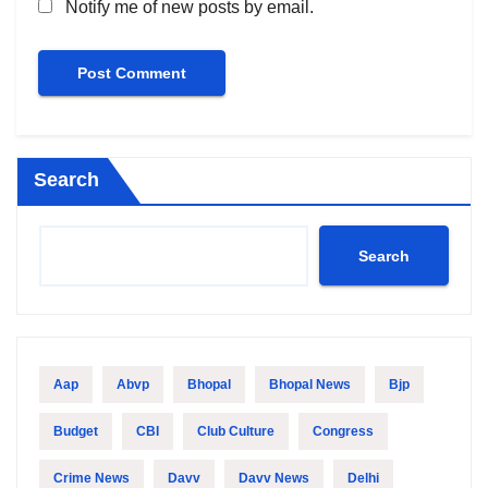
Notify me of new posts by email.
Search
Search
Aap
Abvp
Bhopal
Bhopal News
Bjp
Budget
CBI
Club Culture
Congress
Crime News
Davv
Davv News
Delhi