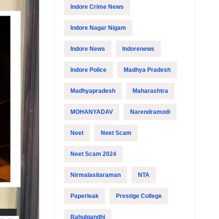
Indore Crime News
Indore Nagar Nigam
Indore News
Indorenews
Indore Police
Madhya Pradesh
Madhyapradesh
Maharashtra
MOHANYADAV
Narendramodi
Neet
Neet Scam
Neet Scam 2024
Nirmalasitaraman
NTA
Paperleak
Prestige College
Rahulgandhi