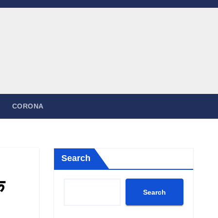
CORONA
Search
े
Search