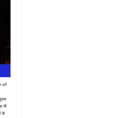
 वर्ग
य
युवक
वह भी
ं के