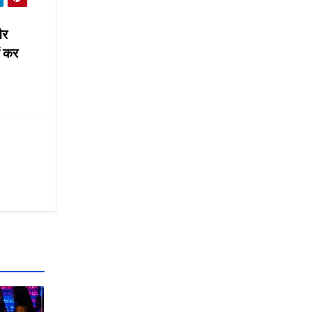
और
ं कर