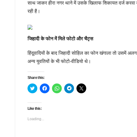
साथ जाकर हीरा नगर थाने में उसके खिलाफ शिकायत दर्ज करवा दी।
रही है।
जिहादी के फोन में मिले फोटो और चैट्स
हिंदूवादियों के बाद जिहादी सोहिल का फोन खंगाला तो उसमें अलग-अ
अन्य युवतियों के भी फोटो-वीडियो थे।
Share this:
C
C
C
C
C
l
l
l
l
l
i
i
i
i
i
c
c
c
c
c
k
k
k
k
k
t
t
t
t
t
Like this:
o
o
o
o
o
s
s
s
s
s
h
h
h
h
h
Loading...
a
a
a
a
a
r
r
r
r
r
e
e
e
e
e
o
o
o
o
o