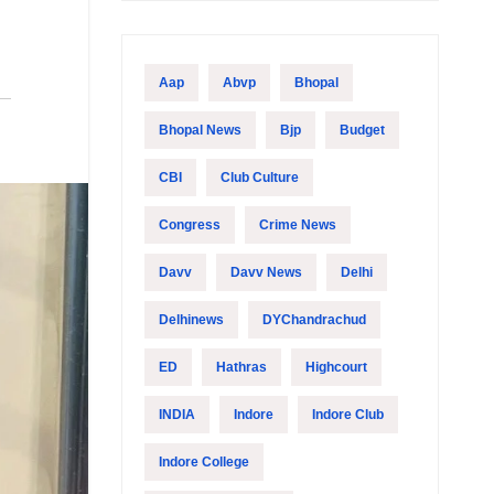
Aap
Abvp
Bhopal
Bhopal News
Bjp
Budget
CBI
Club Culture
Congress
Crime News
Davv
Davv News
Delhi
Delhinews
DYChandrachud
ED
Hathras
Highcourt
INDIA
Indore
Indore Club
Indore College