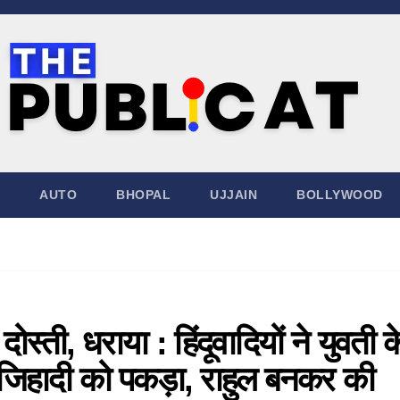
AUTO
BHOPAL
UJJAIN
BOLLYWOOD
्ती, धराया : हिंदूवादियों ने युवती क
िहादी को पकड़ा, राहुल बनकर की