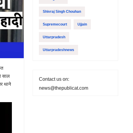
Shivraj Singh Chouhan
Supremecourt
Ujjain
Uttarpradesh
Uttarpradeshnews
कत
दो साल
Contact us on:
गर थाने
news@thepublicat.com