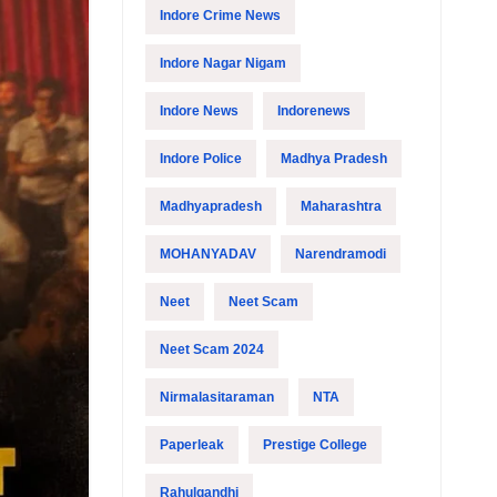
Indore Crime News
Indore Nagar Nigam
Indore News
Indorenews
Indore Police
Madhya Pradesh
Madhyapradesh
Maharashtra
MOHANYADAV
Narendramodi
Neet
Neet Scam
Neet Scam 2024
Nirmalasitaraman
NTA
Paperleak
Prestige College
Rahulgandhi