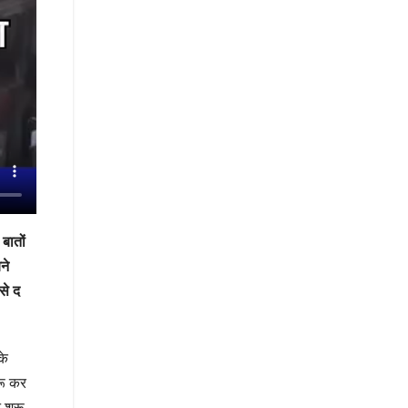
बातों
ने
से द
के
रू कर
 शुरू