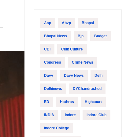
Aap
Abvp
Bhopal
Bhopal News
Bjp
Budget
CBI
Club Culture
Congress
Crime News
Davv
Davv News
Delhi
Delhinews
DYChandrachud
ED
Hathras
Highcourt
INDIA
Indore
Indore Club
Indore College