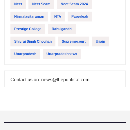
Neet
Neet Scam
Neet Scam 2024
Nirmalasitaraman
NTA
Paperleak
Prestige College
Rahulgandhi
Shivraj Singh Chouhan
Supremecourt
Ujjain
Uttarpradesh
Uttarpradeshnews
Contact us on: news@thepublicat.com