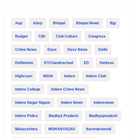
Aap
Abvp
Bhopal
Bhopal News
Bjp
Budget
CBI
Club Culture
Congress
Crime News
Davv
Davv News
Delhi
Delhinews
DYChandrachud
ED
Hathras
Highcourt
INDIA
Indore
Indore Club
Indore College
Indore Crime News
Indore Nagar Nigam
Indore News
Indorenews
Indore Police
Madhya Pradesh
Madhyapradesh
Maharashtra
MOHANYADAV
Narendramodi