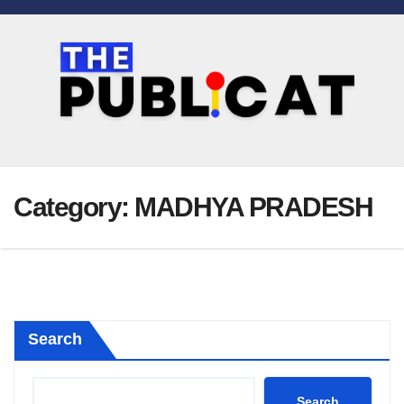
Skip
to
content
Category:
MADHYA PRADESH
Search
Search