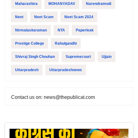
Maharashtra
MOHANYADAV
Narendramodi
Neet
Neet Scam
Neet Scam 2024
Nirmalasitaraman
NTA
Paperleak
Prestige College
Rahulgandhi
Shivraj Singh Chouhan
Supremecourt
Ujjain
Uttarpradesh
Uttarpradeshnews
Contact us on: news@thepublicat.com