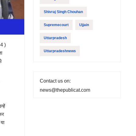
Shivraj Singh Chouhan
Supremecourt
Ujjain
Uttarpradesh
24 )
Uttarpradeshnews
ता
े
Contact us on:
news@thepublicat.com
हें
 कर
 या