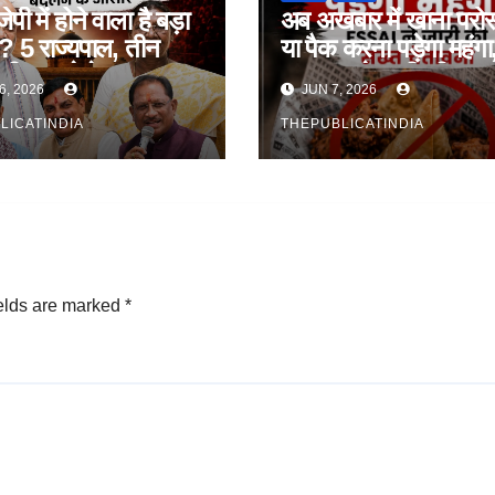
जेपी में होने वाला है बड़ा
अब अखबार में खाना परो
 5 राज्यपाल, तीन
या पैक करना पड़ेगा महंगा
ंत्री बदलने के आसार
FSSAI ने जारी की सख्
6, 2026
JUN 7, 2026
चेतावनी
LICATINDIA
THEPUBLICATINDIA
elds are marked
*