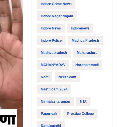
Indore Crime News
Indore Nagar Nigam
Indore News
Indorenews
Indore Police
Madhya Pradesh
Madhyapradesh
Maharashtra
MOHANYADAV
Narendramodi
Neet
Neet Scam
Neet Scam 2024
Nirmalasitaraman
NTA
Paperleak
Prestige College
Rahulgandhi