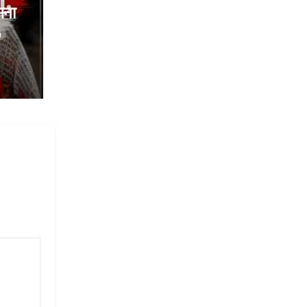
सना
,
त