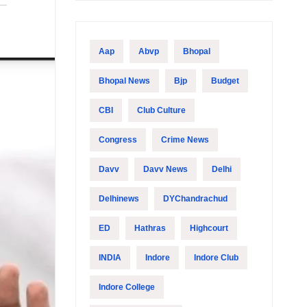
Aap
Abvp
Bhopal
Bhopal News
Bjp
Budget
CBI
Club Culture
Congress
Crime News
Davv
Davv News
Delhi
Delhinews
DYChandrachud
ED
Hathras
Highcourt
INDIA
Indore
Indore Club
Indore College