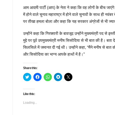
आम आदमी पार्टी (आप) के नेता ने कहा कि वह लोगों के बीच जाएंगे
में होने वाले चुनाव महाराष्ट्र में होने वाले चुनावों के साथ ही न
पर तीखा हमला बोला और कहा कि यह सरकार अंग्रेजों से भी ज्या
उन्होंने कहा कि गिरफ़्तारी के बावजूद उन्होंने मुख्यमंत्री पद से 
मुद्दे पर पूर्व उपमुख्यमंत्री मनीष सिसोदिया से भी बात की है। बता 
सिलसिले में जमानत दी गई थी। उन्होंने कहा, “मैंने मनीष से बात की
और सिसोदिया का भाग्य आपके हाथों में है।”
Share this:
C
C
C
C
C
l
l
l
l
l
i
i
i
i
i
c
c
c
c
c
k
k
k
k
k
t
t
t
t
t
Like this:
o
o
o
o
o
s
s
s
s
s
h
h
h
h
h
Loading...
a
a
a
a
a
r
r
r
r
r
e
e
e
e
e