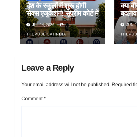
देश के स्कूलों में शुरू होगी
क्या बी
सेक्स एजुकेशन! सुप्रीम कोर्ट में
बदलाव?
केंद्र ने बताया प्लान, NCERT
मुख्यम
JUL 14, 2026
JUN 2
तैयार करेगा पाठ्यक्रम
THEPUBLICATINDIA
THEPUB
Leave a Reply
Your email address will not be published.
Required fi
Comment
*