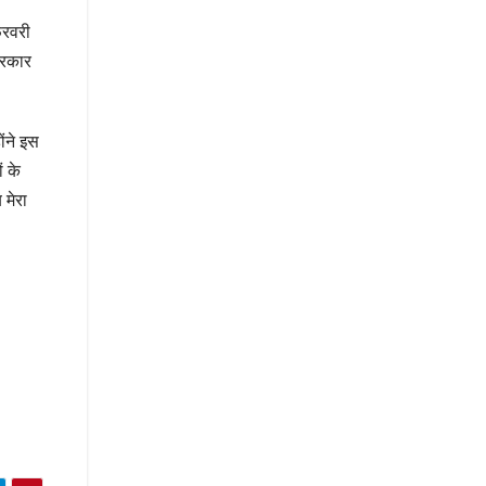
फरवरी
 सरकार
ोंने इस
ं के
 मेरा