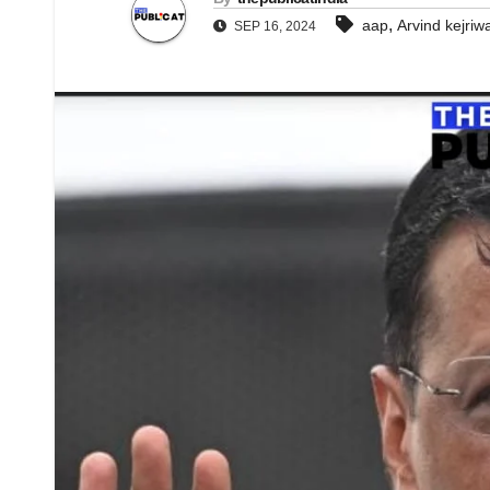
,
aap
Arvind kejriwa
SEP 16, 2024