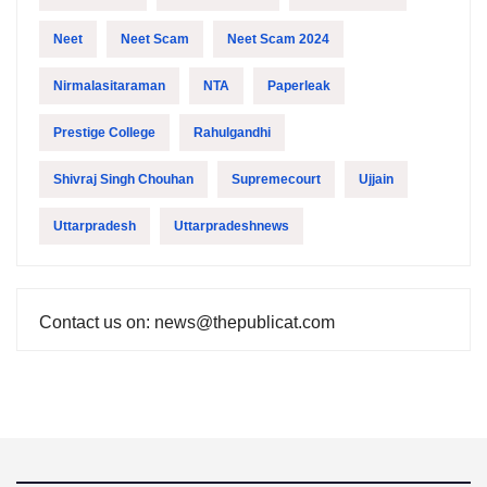
Neet
Neet Scam
Neet Scam 2024
Nirmalasitaraman
NTA
Paperleak
Prestige College
Rahulgandhi
Shivraj Singh Chouhan
Supremecourt
Ujjain
Uttarpradesh
Uttarpradeshnews
Contact us on: news@thepublicat.com