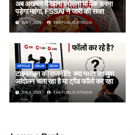
अब अखबार में खाना परोसना या पैक करना
पड़ेगा महंगा, FSSAI ने जारी की सख्त
चेतावनी
JUN 7, 2026
THEPUBLICATINDIA
ARTICLE
DELHI
DESH
टाइमलाइन की राजनीति: क्या भारत का युवा
आंदोलन चला रहा है या ट्रेंड फॉलो कर रहा
है?
JUN 6, 2026
THEPUBLICATINDIA