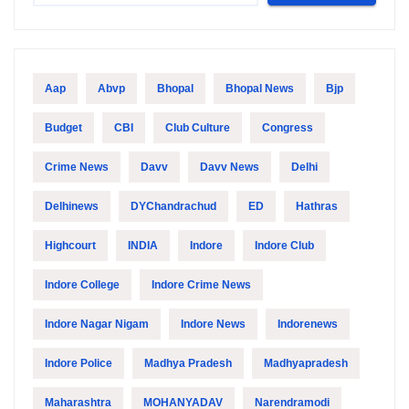
Aap
Abvp
Bhopal
Bhopal News
Bjp
Budget
CBI
Club Culture
Congress
Crime News
Davv
Davv News
Delhi
Delhinews
DYChandrachud
ED
Hathras
Highcourt
INDIA
Indore
Indore Club
Indore College
Indore Crime News
Indore Nagar Nigam
Indore News
Indorenews
Indore Police
Madhya Pradesh
Madhyapradesh
Maharashtra
MOHANYADAV
Narendramodi