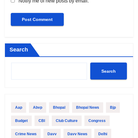
Notify me of new posts by email.
Search
Search
Aap
Abvp
Bhopal
Bhopal News
Bjp
Budget
CBI
Club Culture
Congress
Crime News
Davv
Davv News
Delhi