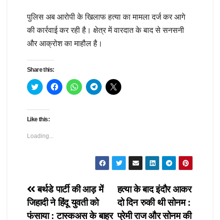
पुलिस अब आरोपी के खिलाफ हत्या का मामला दर्ज कर आगे
की कार्रवाई कर रही है। क्षेत्र में वारदात के बाद से सनसनी
और आक्रोश का माहौल है।
Share this:
C
C
C
C
C
l
l
l
l
l
i
i
i
i
i
c
c
c
c
c
k
k
k
k
k
t
t
t
t
t
Like this:
o
o
o
o
o
s
s
s
s
s
h
h
h
h
h
Loading...
a
a
a
a
a
r
r
r
r
r
e
e
e
e
e
o
o
o
o
o
n
n
n
n
n
T
F
W
T
X
w
a
h
e
(
i
c
a
l
O
Post
बर्थडे पार्टी की आड़ में
हत्या के बाद इंदौर आकर
t
e
t
e
p
t
b
s
g
e
जिहादी ने हिंदू युवती को
दो दिन रुकी थी सोनम :
e
o
A
r
n
navigation
r
o
p
a
s
फंसाया : टास्कअस के बाहर
प्रेमी राज और सोनम की
(
k
p
m
i