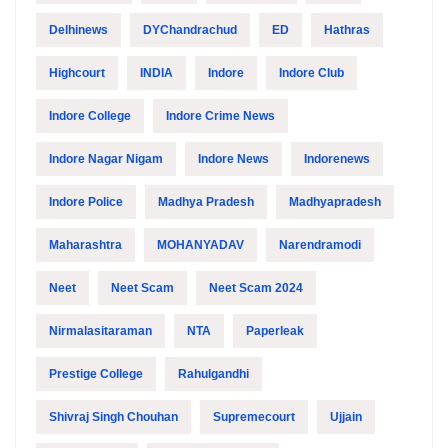
Delhinews
DYChandrachud
ED
Hathras
Highcourt
INDIA
Indore
Indore Club
Indore College
Indore Crime News
Indore Nagar Nigam
Indore News
Indorenews
Indore Police
Madhya Pradesh
Madhyapradesh
Maharashtra
MOHANYADAV
Narendramodi
Neet
Neet Scam
Neet Scam 2024
Nirmalasitaraman
NTA
Paperleak
Prestige College
Rahulgandhi
Shivraj Singh Chouhan
Supremecourt
Ujjain