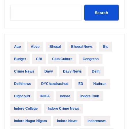
Search
Aap
Abvp
Bhopal
Bhopal News
Bjp
Budget
CBI
Club Culture
Congress
Crime News
Davv
Davv News
Delhi
Delhinews
DYChandrachud
ED
Hathras
Highcourt
INDIA
Indore
Indore Club
Indore College
Indore Crime News
Indore Nagar Nigam
Indore News
Indorenews