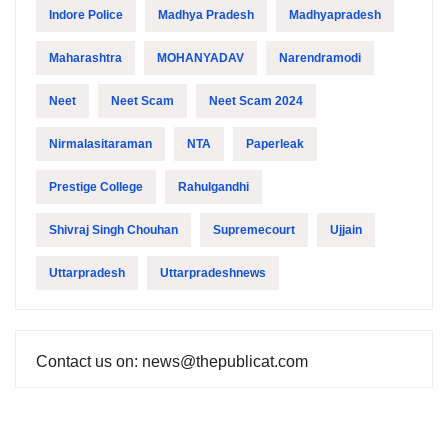
Indore Police
Madhya Pradesh
Madhyapradesh
Maharashtra
MOHANYADAV
Narendramodi
Neet
Neet Scam
Neet Scam 2024
Nirmalasitaraman
NTA
Paperleak
Prestige College
Rahulgandhi
Shivraj Singh Chouhan
Supremecourt
Ujjain
Uttarpradesh
Uttarpradeshnews
Contact us on: news@thepublicat.com