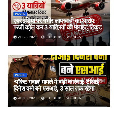
INDORE
एयर इंडिया पर गंभीर लापरवाही का आरोप:
फर्जी कॉल कर 3 यात्रियों की फ्लाइट टिकट
रद्द कराने का दावा, पहचान सत्यापित किए बिना
AUG 6, 2026
THEPUBLICATINDIA
हुई कार्रवाई
INDORE
‘पॉकेट गवाह’ मामले में बड़ी कार्रवाई: टीआई
दिनेश वर्मा बने एसआई, 3 साल तक रहेगा
डिमोशन
AUG 6, 2026
THEPUBLICATINDIA