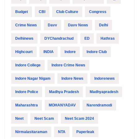
Budget
CBI
Club Culture
Congress
Crime News
Davv
Davv News
Delhi
Delhinews
DYChandrachud
ED
Hathras
Highcourt
INDIA
Indore
Indore Club
Indore College
Indore Crime News
Indore Nagar Nigam
Indore News
Indorenews
Indore Police
Madhya Pradesh
Madhyapradesh
Maharashtra
MOHANYADAV
Narendramodi
Neet
Neet Scam
Neet Scam 2024
Nirmalasitaraman
NTA
Paperleak