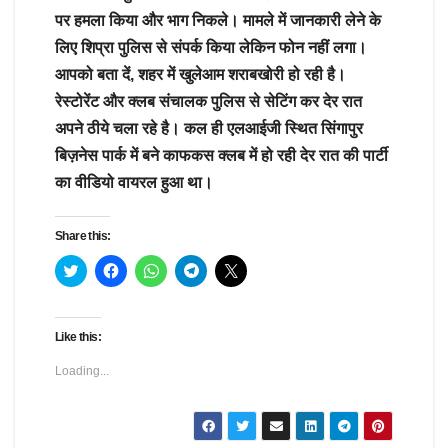
पर हमला किया और भाग निकले। मामले में जानकारी लेने के
लिए शिप्रा पुलिस से संपर्क किया लेकिन फोन नहीं लगा।
आपको बता दें, शहर में खुलेआम शराबखोरी हो रही है।
रेस्टोरेंट और क्लब संचालक पुलिस से सेटिंग कर देर रात
अपने ठीये चला रहे है। कल ही एलआईजी स्थित सिंगापुर
बिज़नेस पार्क में बने काफकस क्लब में हो रही देर रात की पार्टी
का वीडियो वायरल हुआ था।
Share this:
C
C
C
C
C
l
l
l
l
l
i
i
i
i
i
c
c
c
c
c
k
k
k
k
k
t
t
t
t
t
Like this:
o
o
o
o
o
s
s
s
s
s
h
h
h
h
h
Loading...
a
a
a
a
a
r
r
r
r
r
e
e
e
e
e
o
o
o
o
o
n
n
n
n
n