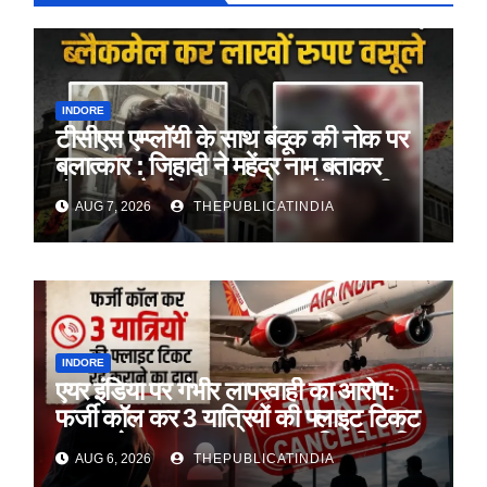
INDORE
टीसीएस एम्प्लॉयी के साथ बंदूक की नोक पर
बलात्कार : जिहादी ने महेंद्र नाम बताकर
फंसाया, ब्लैकमेल कर रुपए लाखों रुपए भी
AUG 7, 2026
THEPUBLICATINDIA
लिए
INDORE
एयर इंडिया पर गंभीर लापरवाही का आरोप:
फर्जी कॉल कर 3 यात्रियों की फ्लाइट टिकट
रद्द कराने का दावा, पहचान सत्यापित किए बिना
AUG 6, 2026
THEPUBLICATINDIA
हुई कार्रवाई