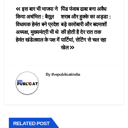
T
F
W
T
X
w
a
h
e
(
i
c
a
l
O
Post
इस बार भी भाजपा ने
पिंड पंजाब ढाबा बना अवैध
t
e
t
e
p
t
b
s
g
e
किया अचंभित : बैतूल
शराब और हुक्के का अड्डा :
e
o
A
r
n
navigation
r
o
p
a
s
विधायक हेमंत बने प्रदेश
बड़े कारोबारी और बदमाशों
(
k
p
m
i
O
(
(
(
n
अध्यक्ष, मुख्यमंत्री भी थे
की होती है देर रात तक
p
O
O
O
n
e
p
p
p
e
हेमंत खंडेलवाल के पक्ष में
पार्टियां, सेटिंग से चल रहा
n
e
e
e
w
s
n
n
n
w
खेल
i
s
s
s
i
n
i
i
i
n
n
n
n
n
d
e
n
n
n
o
w
e
e
e
w
w
w
w
w
)
i
w
w
w
By
thepublicatindia
n
i
i
i
d
n
n
n
o
d
d
d
w
o
o
o
)
w
w
w
)
)
)
RELATED POST