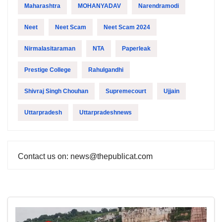
Maharashtra
MOHANYADAV
Narendramodi
Neet
Neet Scam
Neet Scam 2024
Nirmalasitaraman
NTA
Paperleak
Prestige College
Rahulgandhi
Shivraj Singh Chouhan
Supremecourt
Ujjain
Uttarpradesh
Uttarpradeshnews
Contact us on: news@thepublicat.com