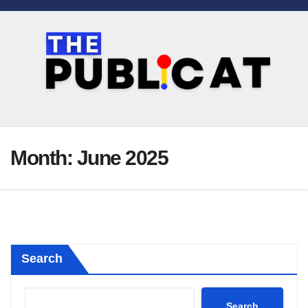
Skip
to
content
Month:
June 2025
Search
Search