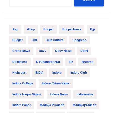
Aap
Abvp
Bhopal
Bhopal News
Bjp
Budget
CBI
Club Culture
Congress
Crime News
Davv
Davv News
Delhi
Delhinews
DYChandrachud
ED
Hathras
Highcourt
INDIA
Indore
Indore Club
Indore College
Indore Crime News
Indore Nagar Nigam
Indore News
Indorenews
Indore Police
Madhya Pradesh
Madhyapradesh