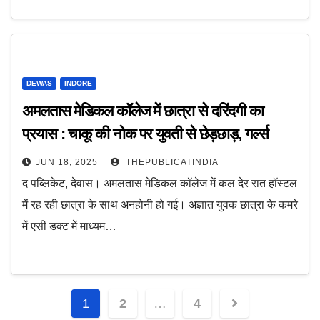
DEWAS
INDORE
अमलतास मेडिकल कॉलेज में छात्रा से दरिंदगी का
प्रयास : चाकू की नोक पर युवती से छेड़छाड़, गर्ल्स
हॉस्टल में देर रात घुसा और छात्रा को चाकू दिखाकर की
JUN 18, 2025
THEPUBLICATINDIA
छेड़छाड़
द पब्लिकेट, देवास। अमलतास मेडिकल कॉलेज में कल देर रात हॉस्टल
में रह रही छात्रा के साथ अनहोनी हो गई। अज्ञात युवक छात्रा के कमरे
में एसी डक्ट में माध्यम…
Posts
1
2
…
4