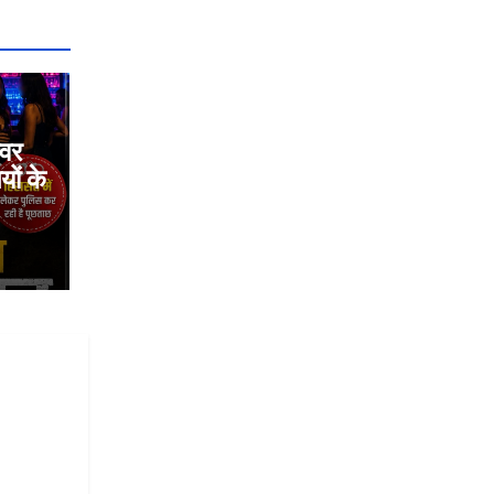
्वर
यों के
ा था