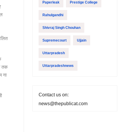
Paperleak
Prestige College
र
ील
Rahulgandhi
Shivraj Singh Chouhan
ालित
Supremecourt
Ujjain
Uttarpradesh
े
Uttarpradeshnews
त
तक
म
ना
Contact us on:
भी
news@thepublicat.com