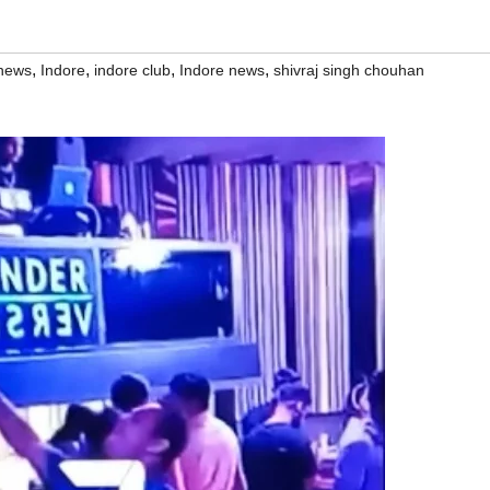
,
,
,
,
 news
Indore
indore club
Indore news
shivraj singh chouhan