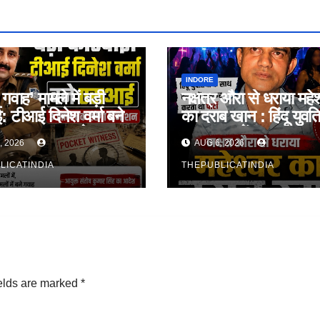
INDORE
गवाह’ मामले में बड़ी
नक्षत्र औरा से धराया महेश
ई: टीआई दिनेश वर्मा बने
का दराब खान : हिंदू युवति
 3 साल तक रहेगा
साथ क्लब में जमकर करत
, 2026
AUG 6, 2026
न
अय्याशियाँ
LICATINDIA
THEPUBLICATINDIA
elds are marked
*