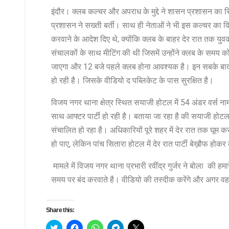
इंदौर।
क्लब
कल्चर
और
अपराध
के
मुद्दे
ने
शासन
प्रशासन
का
स
प्रशासन
ने
सख्ती
बर्ती।
साथ
ही
नेताओं
ने
भी
इस
कल्चर
का
व
करवाने
के
आदेश
दिए
थे
,
क्योंकि
क्लब
के
बाहर
देर
रात
तक
युव
संचालकों
के
साथ
मीटिंग
की
थी
जिसमें
उन्होंने
क्लब
के
समय
क
जाएगा
और
12
बजे
पहले
क्लब
होना
आवश्यक
है।
इन
सबके
बा
हो
रही
है। जिसके वीडियो द पब्लिकेट के पास सुरक्षित है।
विजय
नगर
थाना
क्षेत्र
स्थित
सयाजी
होटल
में
54
अंडर
वर्स
ना
साथ
आफ्टर
पार्टी
हो
रही
है।
बताया
जा
रहा
है
की
सयाजी
होट
संचालित
हो
रहा
है।
अधिकारियों
पूरे
शहर
में
देर
रात
तक
घूम
क
हो
पाए
,
लेकिन
पांच
सितारा
होटल
में
देर
रात
पार्टी
बेख़ौफ
होकर
मामले
में
विजय
नगर
थाना
प्रभारी
रवींद्र
गुर्जर
ने
बोला
की
हमार
समय
पर
बंद
करवाते
है।
वीडियो
की
तस्दीक
करेंगे
और
अगर
वह
Share this:
C
C
C
C
C