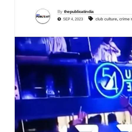
By
thepublicatindia
,
club culture
crime
SEP 4, 2023