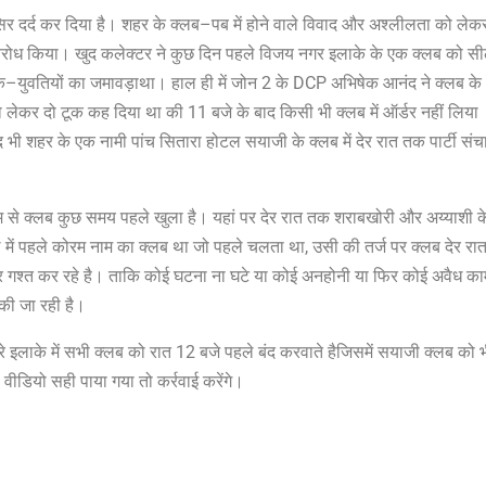
िर
दर्द
कर
दिया
है।
शहर
के
क्लब
–
पब
में
होने
वाले
विवाद
और
अश्लीलता
को
लेक
िरोध
किया।
खुद
कलेक्टर
ने
कुछ
दिन
पहले
विजय
नगर
इलाके
के
एक
क्लब
को
स
क
–
युवतियों
का
जमावड़ा
था।
हाल
ही
में
जोन
2
के
DCP
अभिषेक
आनंद
ने
क्लब
के
ो
लेकर
दो
टूक
कह
दिया
था
की
11
बजे
के
बाद
किसी
भी
क्लब
में
ऑर्डर
नहीं
लिया
द
भी
शहर
के
एक
नामी
पांच
सितारा
होटल
सयाजी
के
क्लब
में
देर
रात
तक
पार्टी
संच
म
से
क्लब
कुछ
समय
पहले
खुला
है।
यहां
पर
देर
रात
तक
शराबखोरी
और
अय्याशी
क
ल
में
पहले
कोरम
नाम
का
क्लब
था
जो
पहले
चलता
था
,
उसी
की
तर्ज
पर
क्लब
देर
रा
र
गश्त
कर
रहे
है।
ताकि
कोई
घटना
ना
घटे
या
कोई
अनहोनी
या
फिर
कोई
अवैध
का
की
जा
रही
है।
े
इलाके
में
सभी
क्लब
को
रात
12
बजे
पहले
बंद
करवाते
है
जिसमें
सयाजी
क्लब
को
वीडियो
सही
पाया
गया
तो
कर्रवाई
करेंगे।