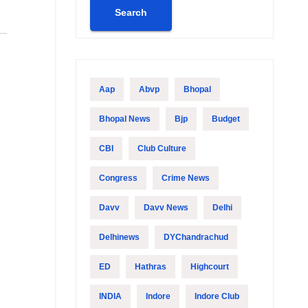
Search
Aap
Abvp
Bhopal
Bhopal News
Bjp
Budget
CBI
Club Culture
Congress
Crime News
Davv
Davv News
Delhi
Delhinews
DYChandrachud
ED
Hathras
Highcourt
INDIA
Indore
Indore Club