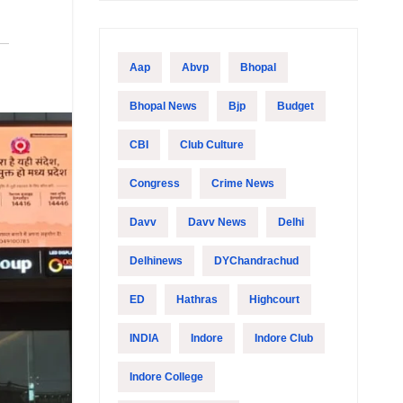
Aap
Abvp
Bhopal
Bhopal News
Bjp
Budget
CBI
Club Culture
Congress
Crime News
Davv
Davv News
Delhi
Delhinews
DYChandrachud
ED
Hathras
Highcourt
INDIA
Indore
Indore Club
Indore College