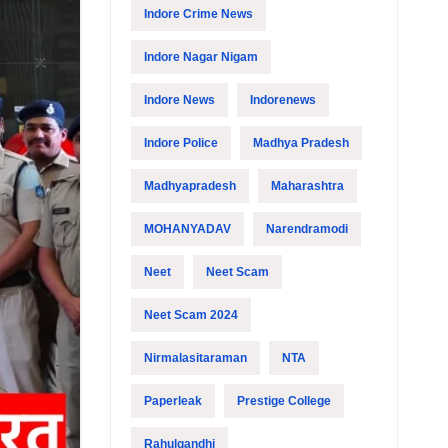
Indore Crime News
Indore Nagar Nigam
Indore News
Indorenews
Indore Police
Madhya Pradesh
Madhyapradesh
Maharashtra
MOHANYADAV
Narendramodi
Neet
Neet Scam
Neet Scam 2024
Nirmalasitaraman
NTA
Paperleak
Prestige College
Rahulgandhi