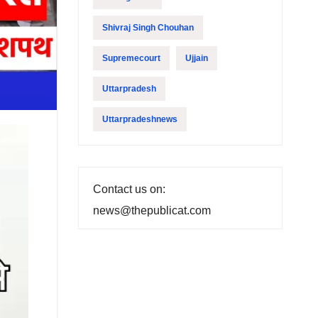
Shivraj Singh Chouhan
Supremecourt
Ujjain
Uttarpradesh
Uttarpradeshnews
Contact us on:
news@thepublicat.com