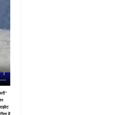
रूरी”
जन
राइवेट
गिता में