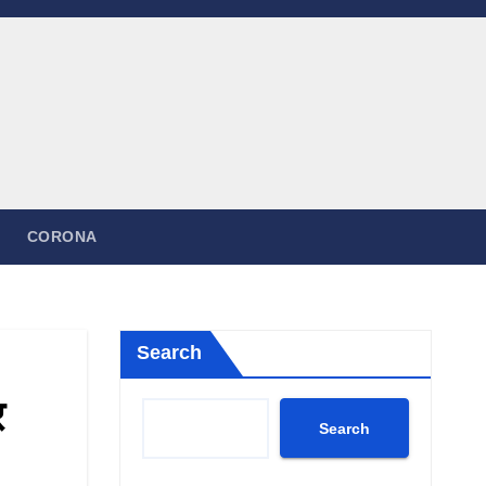
CORONA
Search
र
Search