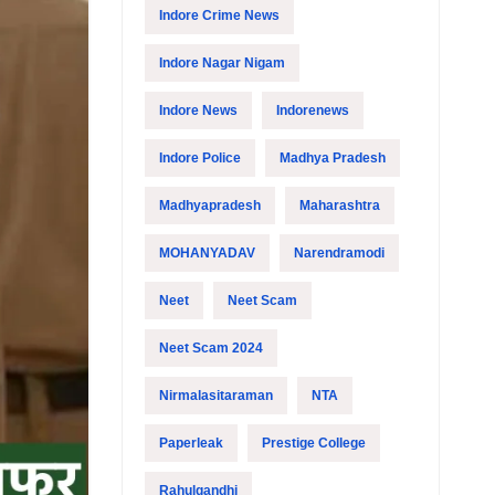
Indore Crime News
Indore Nagar Nigam
Indore News
Indorenews
Indore Police
Madhya Pradesh
Madhyapradesh
Maharashtra
MOHANYADAV
Narendramodi
Neet
Neet Scam
Neet Scam 2024
Nirmalasitaraman
NTA
Paperleak
Prestige College
Rahulgandhi