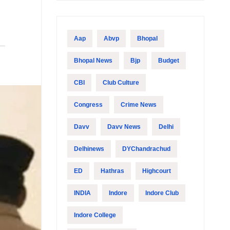
Aap
Abvp
Bhopal
Bhopal News
Bjp
Budget
CBI
Club Culture
Congress
Crime News
Davv
Davv News
Delhi
Delhinews
DYChandrachud
ED
Hathras
Highcourt
INDIA
Indore
Indore Club
Indore College