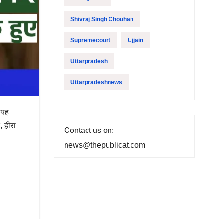
Shivraj Singh Chouhan
Supremecourt
Ujjain
Uttarpradesh
Uttarpradeshnews
 यह
, हीरा
Contact us on:
news@thepublicat.com