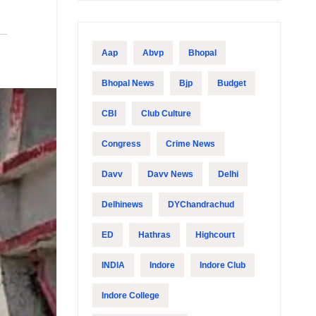
Aap
Abvp
Bhopal
Bhopal News
Bjp
Budget
CBI
Club Culture
Congress
Crime News
Davv
Davv News
Delhi
Delhinews
DYChandrachud
ED
Hathras
Highcourt
INDIA
Indore
Indore Club
Indore College