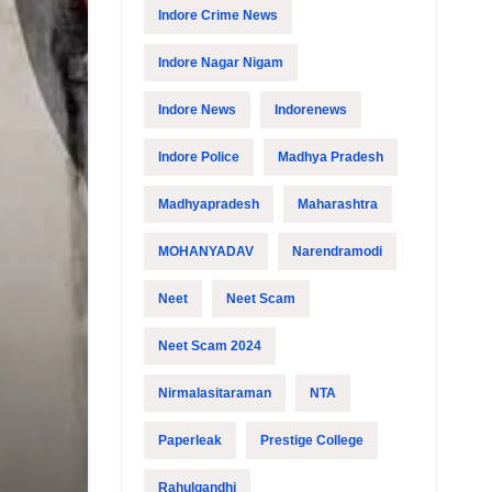
Indore Crime News
Indore Nagar Nigam
Indore News
Indorenews
Indore Police
Madhya Pradesh
Madhyapradesh
Maharashtra
MOHANYADAV
Narendramodi
Neet
Neet Scam
Neet Scam 2024
Nirmalasitaraman
NTA
Paperleak
Prestige College
Rahulgandhi