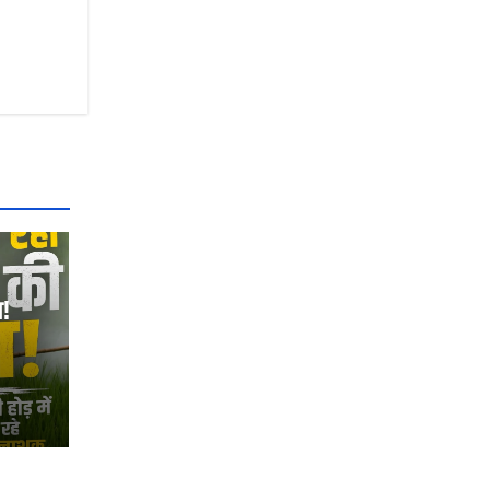
ग!
क
दी