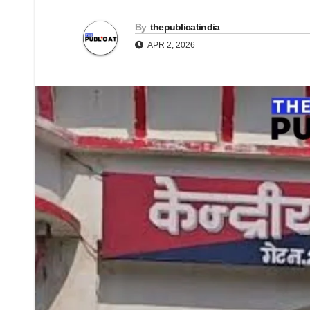
By
thepublicatindia
APR 2, 2026