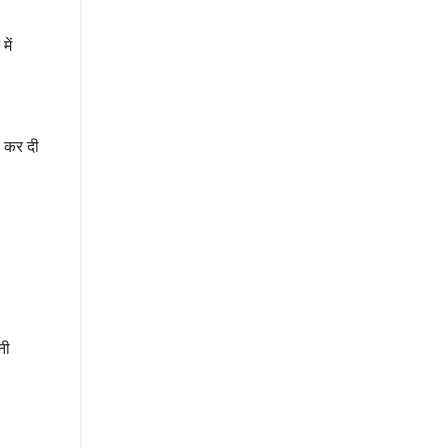
में
ू कर दी
नी