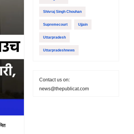
Shivraj Singh Chouhan
Supremecourt
Ujjain
Uttarpradesh
Uttarpradeshnews
Contact us on:
news@thepublicat.com
यमित