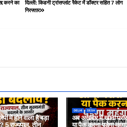
्द करने का
दिल्ली: किडनी ट्रांसप्लांट रैकेट में डॉक्टर सहित 7 लोग
गिरफ्तार
DELHI
DESH
जेपी में होने वाला है बड़ा
अब अखबार में खाना परो
 5 राज्यपाल, तीन
या पैक करना पड़ेगा महंगा