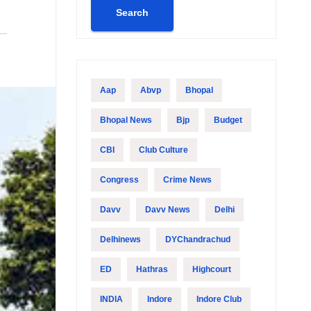
Search
Aap
Abvp
Bhopal
Bhopal News
Bjp
Budget
CBI
Club Culture
Congress
Crime News
Davv
Davv News
Delhi
Delhinews
DYChandrachud
ED
Hathras
Highcourt
INDIA
Indore
Indore Club