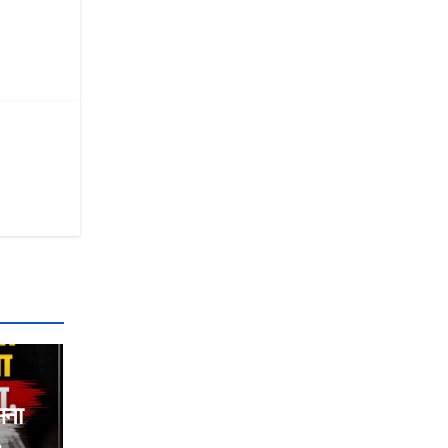
सना
,