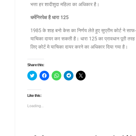
भत्ता हर शादीशुदा महिला का अधिकार है।
धर्मनिरपेक्ष है धारा 125
1985 के शाह बनो केस का निर्णय लेते हुए सुप्रीम कोर्ट ने सा
याचिका दायर कर सकती है। धारा 125 का प्रावधान पूरी तरह से
लिए कोर्ट मे याचिका दायर करने का अधिकार दिया गया है।
Share this:
C
C
C
C
C
l
l
l
l
l
i
i
i
i
i
c
c
c
c
c
k
k
k
k
k
t
t
t
t
t
Like this:
o
o
o
o
o
s
s
s
s
s
h
h
h
h
h
Loading...
a
a
a
a
a
r
r
r
r
r
e
e
e
e
e
o
o
o
o
o
n
n
n
n
n
T
F
W
T
X
w
a
h
e
(