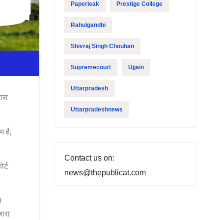
Paperleak
Prestige College
Rahulgandhi
Shivraj Singh Chouhan
Supremecourt
Ujjain
Uttarpradesh
ारा
Uttarpradeshnews
 है,
Contact us on:
र्ट
news@thepublicat.com
ष
जारा