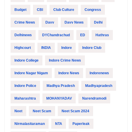
Budget
CBI
Club Culture
Congress
Crime News
Davv
Davv News
Delhi
Delhinews
DYChandrachud
ED
Hathras
Highcourt
INDIA
Indore
Indore Club
Indore College
Indore Crime News
Indore Nagar Nigam
Indore News
Indorenews
Indore Police
Madhya Pradesh
Madhyapradesh
Maharashtra
MOHANYADAV
Narendramodi
Neet
Neet Scam
Neet Scam 2024
Nirmalasitaraman
NTA
Paperleak