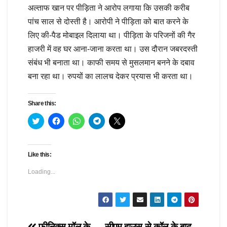
अल्ताफ खान पर पीड़िता ने आरोप लगाया कि उसकी करीब
पांच साल से दोस्ती है। आरोपी ने पीड़िता को बात करने के
लिए की-पैड मोबाइल दिलाया था। पीड़िता के परिजनों की गैर
हाजरी में वह घर आना-जाना करता था। उस दौरान जबरदस्ती
संबंध भी बनाता था। काफी समय से मुसलमान बनने के दबाव
बना रहा था। रुपयों का लालच देकर प्रयास भी करता था।
Share this:
C
C
C
C
C
l
l
l
l
l
i
i
i
i
i
c
c
c
c
c
k
k
k
k
k
t
t
t
t
t
Like this:
o
o
o
o
o
s
s
s
s
s
h
h
h
h
h
Loading...
a
a
a
a
a
r
r
r
r
r
e
e
e
e
e
o
o
o
o
o
n
n
n
n
n
T
F
W
T
X
w
a
h
e
(
i
c
a
l
O
फीनिक्स मॉल के
सीएम हाउस से कॉल के बाद