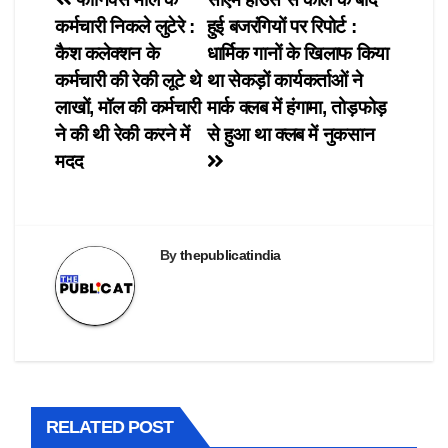
Post
t
e
t
e
p
t
b
s
g
e
कर्मचारी निकले लुटेरे :
हुई बजरंगियों पर रिपोर्ट :
e
o
A
r
n
navigation
r
o
p
a
s
कैश कलेक्शन के
धार्मिक गानों के खिलाफ किया
(
k
p
m
i
O
(
(
(
n
कर्मचारी की रेकी लूटे थे
था सेकड़ों कार्यकर्ताओं ने
p
O
O
O
n
e
p
p
p
e
लाखों, मॉल की कर्मचारी
मार्क क्लब में हंगामा, तोड़फोड़
n
e
e
e
w
s
n
n
n
w
ने की थी रेकी करने में
से हुआ था क्लब में नुकसान
i
s
s
s
i
n
i
i
i
n
मदद
n
n
n
n
d
e
n
n
n
o
w
e
e
e
w
w
w
w
w
)
i
w
w
w
n
i
i
i
d
n
n
n
o
d
d
By
thepublicatindia
d
w
o
o
o
)
w
w
w
)
)
)
RELATED POST