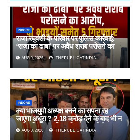
INDORE
राजा रघुवंशी के परिवार पर पुलिस कार्रवाई:
‘राजा का ढाबा’ पर अवैध शराब परोसने का
आरोप, दो भाइयों समेत 5 गिरफ्तार
AUG 9, 2026
THEPUBLICATINDIA
INDORE
क्या भाजयुमो अध्यक्ष बनने का सपना रह
जाएगा अधूरा ? 2.18 करोड़ देने के बाद भी न
जमीन मिली, न रजिस्ट्री ! कारोबारी ने BJP
AUG 8, 2026
THEPUBLICATINDIA
नेता पर लगाए गंभीर आरोप