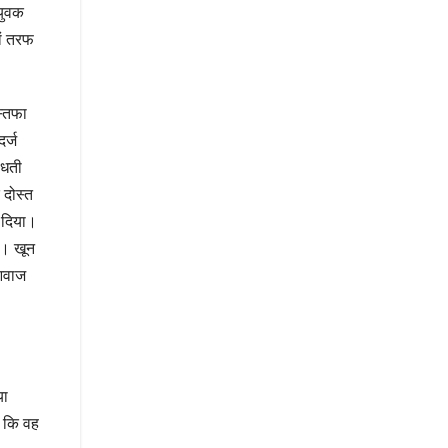
युवक
ों तरफ
स्तफा
र्ज
ंधती
 दोस्त
र दिया।
ा। खून
 आवाज
या
ै कि वह