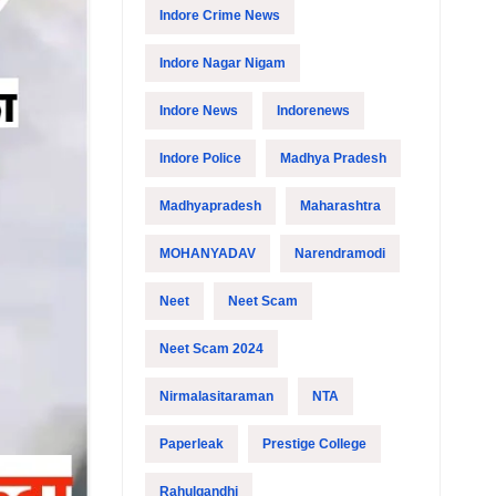
Indore Crime News
Indore Nagar Nigam
Indore News
Indorenews
Indore Police
Madhya Pradesh
Madhyapradesh
Maharashtra
MOHANYADAV
Narendramodi
Neet
Neet Scam
Neet Scam 2024
Nirmalasitaraman
NTA
Paperleak
Prestige College
Rahulgandhi