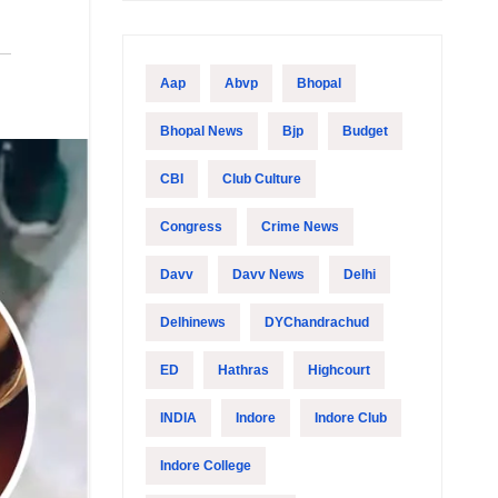
Aap
Abvp
Bhopal
Bhopal News
Bjp
Budget
CBI
Club Culture
Congress
Crime News
Davv
Davv News
Delhi
Delhinews
DYChandrachud
ED
Hathras
Highcourt
INDIA
Indore
Indore Club
Indore College