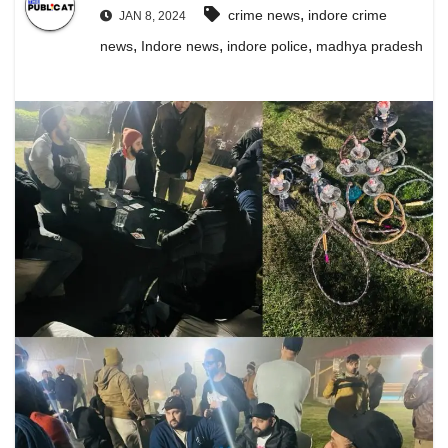
,
crime news
indore crime
JAN 8, 2024
,
,
,
news
Indore news
indore police
madhya pradesh