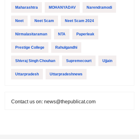
Maharashtra
MOHANYADAV
Narendramodi
Neet
Neet Scam
Neet Scam 2024
Nirmalasitaraman
NTA
Paperleak
Prestige College
Rahulgandhi
Shivraj Singh Chouhan
Supremecourt
Ujjain
Uttarpradesh
Uttarpradeshnews
Contact us on: news@thepublicat.com