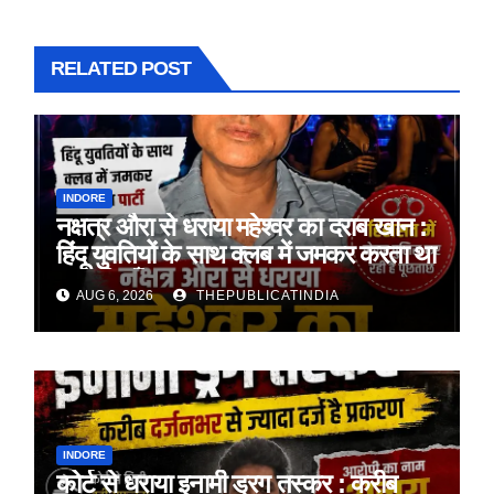
)
)
)
RELATED POST
INDORE
नक्षत्र औरा से धराया महेश्वर का दराब खान :
हिंदू युवतियों के साथ क्लब में जमकर करता था
अय्याशियाँ
AUG 6, 2026
THEPUBLICATINDIA
INDORE
कोर्ट से धराया इनामी ड्रग तस्कर : करीब