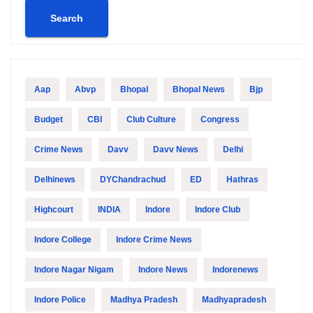
Search
Aap
Abvp
Bhopal
Bhopal News
Bjp
Budget
CBI
Club Culture
Congress
Crime News
Davv
Davv News
Delhi
Delhinews
DYChandrachud
ED
Hathras
Highcourt
INDIA
Indore
Indore Club
Indore College
Indore Crime News
Indore Nagar Nigam
Indore News
Indorenews
Indore Police
Madhya Pradesh
Madhyapradesh