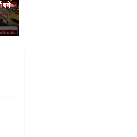
ा बने
ा