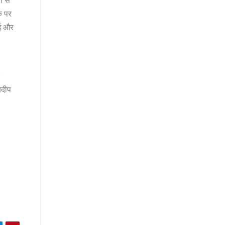
ी से
े पर
गई और
यदीप