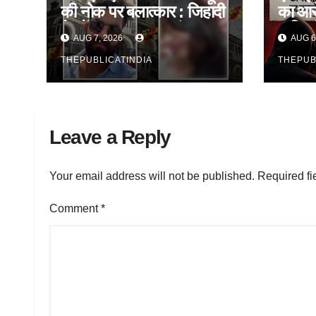
की नोक पर बलात्कार : जिहादी
का आर
ने महेंद्र नाम बताकर फंसाया,
यात्रिय
AUG 7, 2026
AUG 6
ब्लैकमेल कर रुपए लाखों रुपए
कराने 
भी लिए
THEPUBLICATINDIA
सत्यापि
THEPUB
Leave a Reply
Your email address will not be published.
Required fi
Comment
*