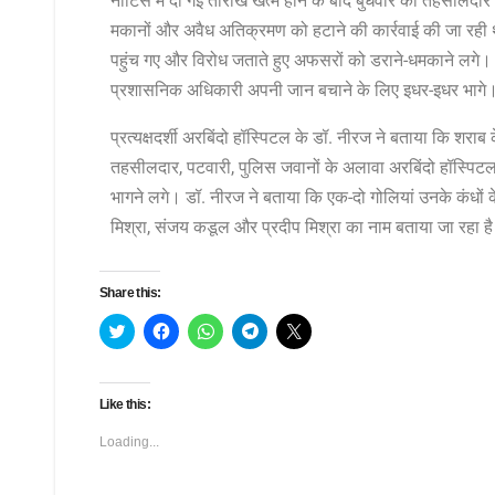
नोटिस में दी गई तारीख खत्म होने के बाद बुधवार को तहसीलदार
मकानों और अवैध अतिक्रमण को हटाने की कार्रवाई की जा रही थी
पहुंच गए और विरोध जताते हुए अफसरों को डराने-धमकाने लगे
प्रशासनिक अधिकारी अपनी जान बचाने के लिए इधर-इधर भागे
प्रत्यक्षदर्शी अरबिंदो हॉस्पिटल के डॉ. नीरज ने बताया कि शराब 
तहसीलदार, पटवारी, पुलिस जवानों के अलावा अरबिंदो हॉस्पिट
भागने लगे। डॉ. नीरज ने बताया कि एक-दो गोलियां उनके कंधों के
मिश्रा, संजय कडूल और प्रदीप मिश्रा का नाम बताया जा रहा ह
Share this:
C
C
C
C
C
l
l
l
l
l
i
i
i
i
i
c
c
c
c
c
k
k
k
k
k
t
t
t
t
t
Like this:
o
o
o
o
o
s
s
s
s
s
h
h
h
h
h
Loading...
a
a
a
a
a
r
r
r
r
r
e
e
e
e
e