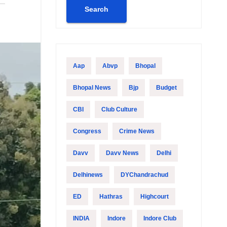
Search
Aap
Abvp
Bhopal
Bhopal News
Bjp
Budget
CBI
Club Culture
Congress
Crime News
Davv
Davv News
Delhi
Delhinews
DYChandrachud
ED
Hathras
Highcourt
INDIA
Indore
Indore Club