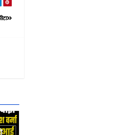
पीटा
ी