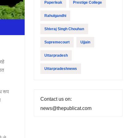
Paperleak
Prestige College
Rahulgandhi
Shivraj Singh Chouhan
Supremecourt
Ujjain
Uttarpradesh
रहे
Uttarpradeshnews
लात
ध रूप
Contact us on:
े
news@thepublicat.com