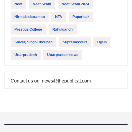
Neet
Neet Scam
Neet Scam 2024
Nirmalasitaraman
NTA
Paperleak
Prestige College
Rahulgandhi
Shivraj Singh Chouhan
Supremecourt
Ujjain
Uttarpradesh
Uttarpradeshnews
Contact us on: news@thepublicat.com