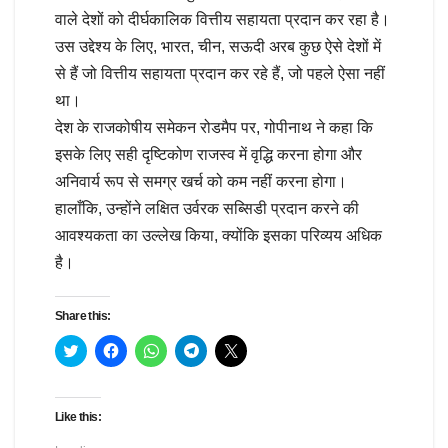
वाले देशों को दीर्घकालिक वित्तीय सहायता प्रदान कर रहा है।
उस उद्देश्य के लिए, भारत, चीन, सऊदी अरब कुछ ऐसे देशों में
से हैं जो वित्तीय सहायता प्रदान कर रहे हैं, जो पहले ऐसा नहीं
था।
देश के राजकोषीय समेकन रोडमैप पर, गोपीनाथ ने कहा कि
इसके लिए सही दृष्टिकोण राजस्व में वृद्धि करना होगा और
अनिवार्य रूप से समग्र खर्च को कम नहीं करना होगा।
हालाँकि, उन्होंने लक्षित उर्वरक सब्सिडी प्रदान करने की
आवश्यकता का उल्लेख किया, क्योंकि इसका परिव्यय अधिक
है।
Share this:
C
C
C
C
C
l
l
l
l
l
i
i
i
i
i
c
c
c
c
c
k
k
k
k
k
t
t
t
t
t
Like this:
o
o
o
o
o
s
s
s
s
s