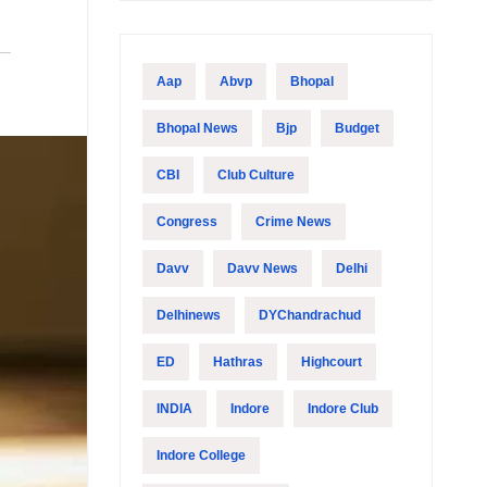
Aap
Abvp
Bhopal
Bhopal News
Bjp
Budget
CBI
Club Culture
Congress
Crime News
Davv
Davv News
Delhi
Delhinews
DYChandrachud
ED
Hathras
Highcourt
INDIA
Indore
Indore Club
Indore College