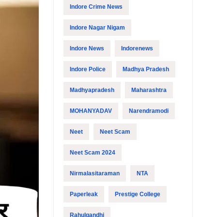
Indore Crime News
Indore Nagar Nigam
Indore News
Indorenews
Indore Police
Madhya Pradesh
Madhyapradesh
Maharashtra
MOHANYADAV
Narendramodi
Neet
Neet Scam
Neet Scam 2024
Nirmalasitaraman
NTA
Paperleak
Prestige College
Rahulgandhi