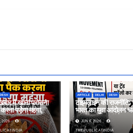
DESH
ARTICLE
DELHI
DESH
ार में खाना परोसना
टाइमलाइन की राजनीति: क
 करना पड़ेगा महंगा,
भारत का युवा आंदोलन च
 ने जारी की सख्त
रहा है या ट्रेंड फॉलो कर 
, 2026
JUN 6, 2026
ी
है?
LICATINDIA
THEPUBLICATINDIA