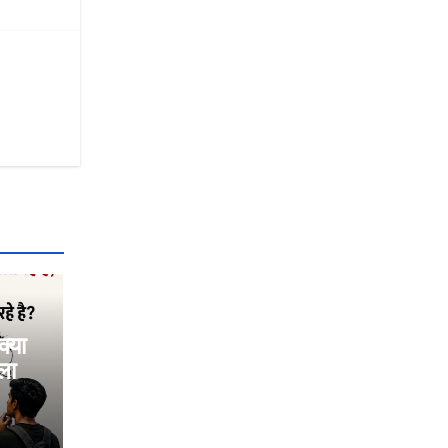
्या
ला
रहा