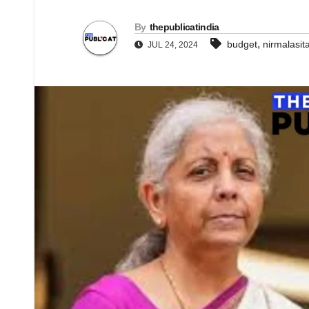
By
thepublicatindia
,
budget
nirmalasi
JUL 24, 2024