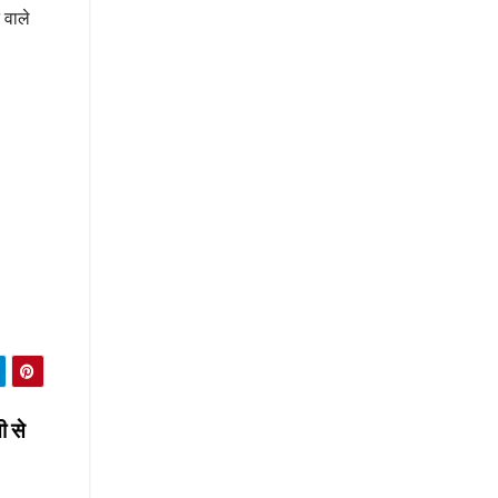
 वाले
ी से