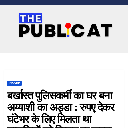
Skip
to
content
INDORE
बर्खास्त पुलिसकर्मी का घर बना
अय्याशी का अड्डा : रुपए देकर
घंटेभर के लिए मिलता था