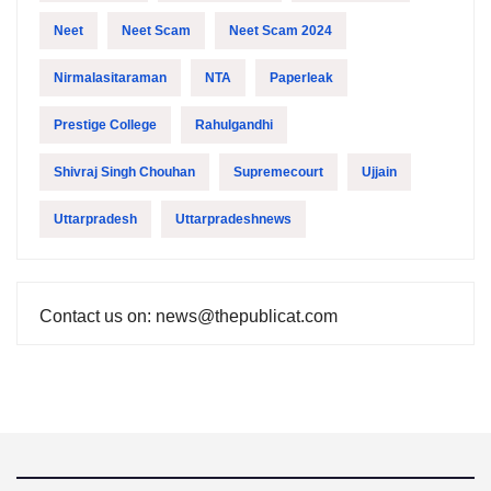
Neet
Neet Scam
Neet Scam 2024
Nirmalasitaraman
NTA
Paperleak
Prestige College
Rahulgandhi
Shivraj Singh Chouhan
Supremecourt
Ujjain
Uttarpradesh
Uttarpradeshnews
Contact us on: news@thepublicat.com