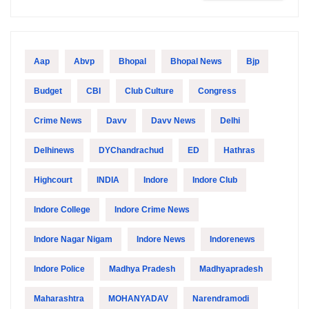
Aap
Abvp
Bhopal
Bhopal News
Bjp
Budget
CBI
Club Culture
Congress
Crime News
Davv
Davv News
Delhi
Delhinews
DYChandrachud
ED
Hathras
Highcourt
INDIA
Indore
Indore Club
Indore College
Indore Crime News
Indore Nagar Nigam
Indore News
Indorenews
Indore Police
Madhya Pradesh
Madhyapradesh
Maharashtra
MOHANYADAV
Narendramodi