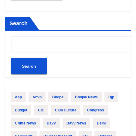
Search
Search
Aap
Abvp
Bhopal
Bhopal News
Bjp
Budget
CBI
Club Culture
Congress
Crime News
Davv
Davv News
Delhi