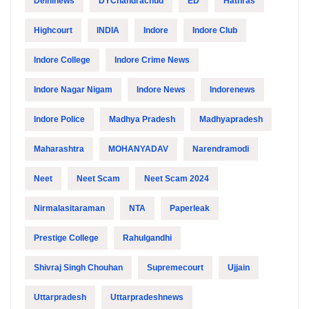
Delhinews
DYChandrachud
ED
Hathras
Highcourt
INDIA
Indore
Indore Club
Indore College
Indore Crime News
Indore Nagar Nigam
Indore News
Indorenews
Indore Police
Madhya Pradesh
Madhyapradesh
Maharashtra
MOHANYADAV
Narendramodi
Neet
Neet Scam
Neet Scam 2024
Nirmalasitaraman
NTA
Paperleak
Prestige College
Rahulgandhi
Shivraj Singh Chouhan
Supremecourt
Ujjain
Uttarpradesh
Uttarpradeshnews