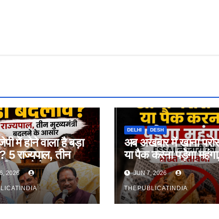
DELHI
DESH
जेपी में होने वाला है बड़ा
अब अखबार में खाना परो
 5 राज्यपाल, तीन
या पैक करना पड़ेगा महंगा
ंत्री बदलने के आसार
FSSAI ने जारी की सख्
6, 2026
JUN 7, 2026
चेतावनी
LICATINDIA
THEPUBLICATINDIA