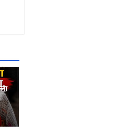
सना
,
त