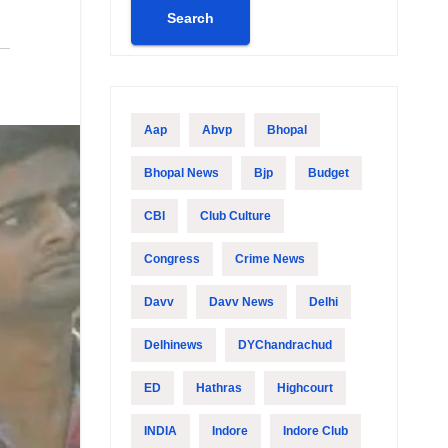
Search
Aap
Abvp
Bhopal
Bhopal News
Bjp
Budget
CBI
Club Culture
Congress
Crime News
Davv
Davv News
Delhi
Delhinews
DYChandrachud
ED
Hathras
Highcourt
INDIA
Indore
Indore Club