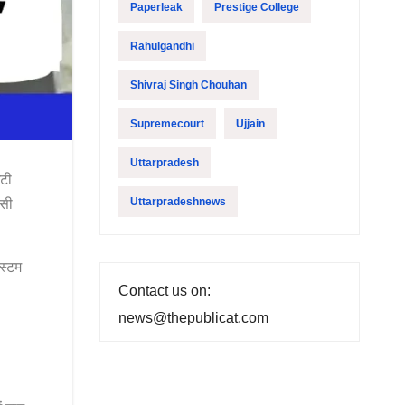
Paperleak
Prestige College
Rahulgandhi
Shivraj Singh Chouhan
Supremecourt
Ujjain
Uttarpradesh
ईटी
उसी
Uttarpradeshnews
िस्टम
Contact us on:
news@thepublicat.com