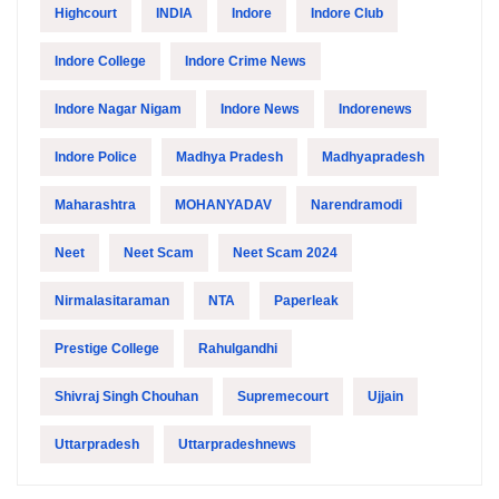
Highcourt
INDIA
Indore
Indore Club
Indore College
Indore Crime News
Indore Nagar Nigam
Indore News
Indorenews
Indore Police
Madhya Pradesh
Madhyapradesh
Maharashtra
MOHANYADAV
Narendramodi
Neet
Neet Scam
Neet Scam 2024
Nirmalasitaraman
NTA
Paperleak
Prestige College
Rahulgandhi
Shivraj Singh Chouhan
Supremecourt
Ujjain
Uttarpradesh
Uttarpradeshnews