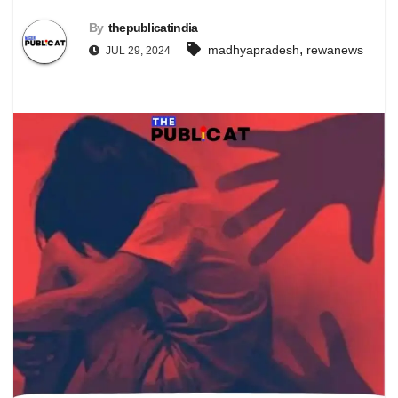
By
thepublicatindia
,
madhyapradesh
rewanews
JUL 29, 2024