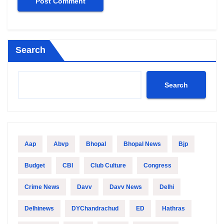
Search
Search
Aap
Abvp
Bhopal
Bhopal News
Bjp
Budget
CBI
Club Culture
Congress
Crime News
Davv
Davv News
Delhi
Delhinews
DYChandrachud
ED
Hathras