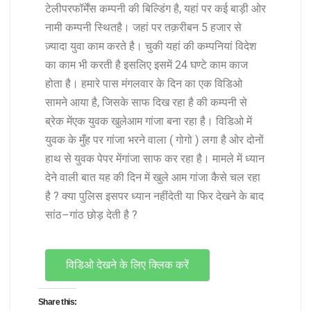
टेलीपरफॉर्मेंस
कम्पनी
की
बिल्डिंग
है
,
यहां
पर
कई
बाड़ी
ओर
नामी
कम्पनी
स्थित
है।
जहां
पर
तक़रीबन
5
हजार
से
ज़्यादा
युवा
काम
करते
है।
चुकी
यहां
की
कम्पनियां
विदेश
का
काम
भी
करती
है
इसलिए
इसमें
24
घण्टे
काम
काज
होता
है।
हमारे
पास
मंगलवार
के
दिन
का
एक
विडिओ
सामने
आया
है
,
जिसके
साफ
दिख
रहा
है
की
कम्पनी
से
ब्रेक
में
एक
युवक
खुलेआम
गांजा
बना
रहा
है।
विडिओ
में
युवक
के
मुँह
पर
गांजा
भरने
वाला
(
गोगो
)
लगा
है
ओर
दोनों
हाथ
से
युवक
पेपर
में
गांजा
साफ
कर
रहा
है।
मामले
में
ध्यान
देने
वाली
बात
यह
की
दिन
में
खुले
आम
गांजा
कैसे
चल
रहा
है
?
क्या
पुलिस
इसपर
ध्यान
नहीं
देती
या
फिर
देखने
के
बाद
सांठ
–
गांठ
छोड़
देती
है
?
विडिओ देखने के लिए क्लिक करें
Share this: