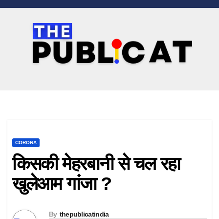
CORONA
किसकी मेहरबानी से चल रहा
खुलेआम गांजा ?
By
thepublicatindia