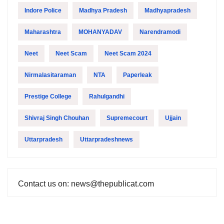
Indore Police
Madhya Pradesh
Madhyapradesh
Maharashtra
MOHANYADAV
Narendramodi
Neet
Neet Scam
Neet Scam 2024
Nirmalasitaraman
NTA
Paperleak
Prestige College
Rahulgandhi
Shivraj Singh Chouhan
Supremecourt
Ujjain
Uttarpradesh
Uttarpradeshnews
Contact us on: news@thepublicat.com