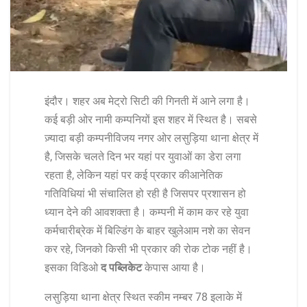
इंदौर।
शहर
अब
मेट्रो
सिटी
की
गिनती
में
आने
लगा
है।
कई
बड़ी
ओर
नामी
कम्पनियों
इस
शहर
में
स्थित
है।
सबसे
ज़्यादा
बड़ी
कम्पनी
विजय
नगर
ओर
लसुड़िया
थाना
क्षेत्र
में
है
,
जिसके
चलते
दिन
भर
यहां
पर
युवाओं
का
डेरा
लगा
रहता
है
,
लेकिन
यहां
पर
कई
प्रकार
की
आनेतिक
गतिविधियां
भी
संचालित
हो
रही
है
जिसपर
प्रशासन
हो
ध्यान
देने
की
आवशक्ता
है।
कम्पनी
में
काम
कर
रहे
युवा
कर्मचारी
ब्रेक
में
बिल्डिंग
के
बाहर
खुलेआम
नशे
का
सेवन
कर
रहे
,
जिनको
किसी
भी
प्रकार
की
रोक
टोक
नहीं
है।
इसका
विडिओ
द
पब्लिकेट
के
पास
आया
है।
लसुड़िया
थाना
क्षेत्र
स्थित
स्कीम
नम्बर
78
इलाके
में