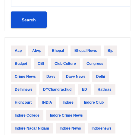
Search
Aap
Abvp
Bhopal
Bhopal News
Bjp
Budget
CBI
Club Culture
Congress
Crime News
Davv
Davv News
Delhi
Delhinews
DYChandrachud
ED
Hathras
Highcourt
INDIA
Indore
Indore Club
Indore College
Indore Crime News
Indore Nagar Nigam
Indore News
Indorenews