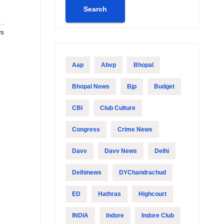
Search
ws
Aap
Abvp
Bhopal
Bhopal News
Bjp
Budget
CBI
Club Culture
Congress
Crime News
Davv
Davv News
Delhi
Delhinews
DYChandrachud
ED
Hathras
Highcourt
INDIA
Indore
Indore Club