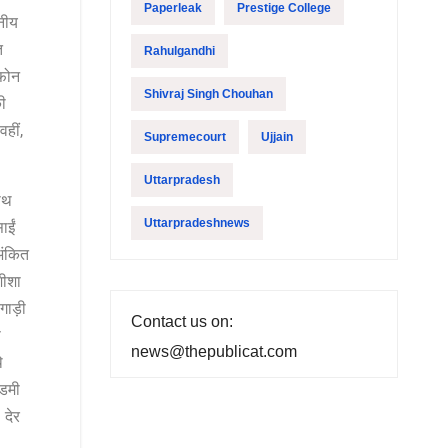
Paperleak
Prestige College
हनीय
त
Rahulgandhi
 फोन
Shivraj Singh Chouhan
ी
हीं,
Supremecourt
Ujjain
Uttarpradesh
साथ
Uttarpradeshnews
ाईं
अंकित
शीशा
गाड़ी
Contact us on:
े
news@thepublicat.com
े
ेडमी
 देर