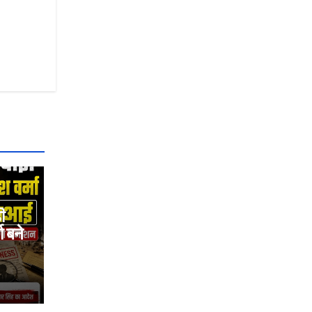
ी
ा बने
ा