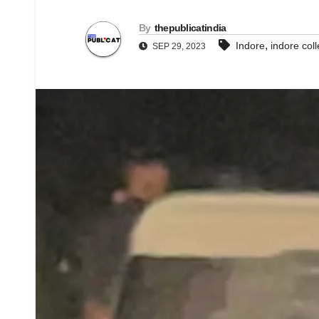
By
thepublicatindia
,
Indore
indore col
SEP 29, 2023