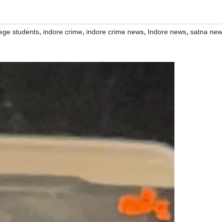
,
,
,
,
lege students
indore crime
indore crime news
Indore news
satna ne