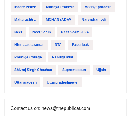
Indore Police
Madhya Pradesh
Madhyapradesh
Maharashtra
MOHANYADAV
Narendramodi
Neet
Neet Scam
Neet Scam 2024
Nirmalasitaraman
NTA
Paperleak
Prestige College
Rahulgandhi
Shivraj Singh Chouhan
Supremecourt
Ujjain
Uttarpradesh
Uttarpradeshnews
Contact us on: news@thepublicat.com