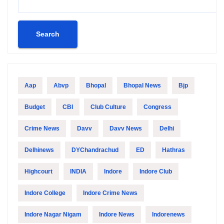
Search
Aap
Abvp
Bhopal
Bhopal News
Bjp
Budget
CBI
Club Culture
Congress
Crime News
Davv
Davv News
Delhi
Delhinews
DYChandrachud
ED
Hathras
Highcourt
INDIA
Indore
Indore Club
Indore College
Indore Crime News
Indore Nagar Nigam
Indore News
Indorenews