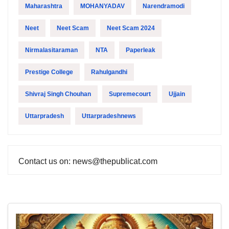
Maharashtra
MOHANYADAV
Narendramodi
Neet
Neet Scam
Neet Scam 2024
Nirmalasitaraman
NTA
Paperleak
Prestige College
Rahulgandhi
Shivraj Singh Chouhan
Supremecourt
Ujjain
Uttarpradesh
Uttarpradeshnews
Contact us on: news@thepublicat.com