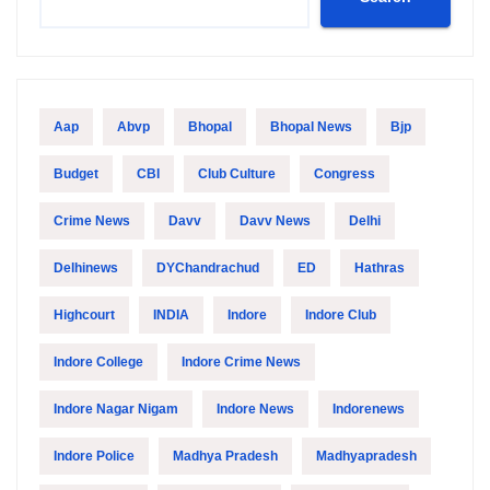
Aap
Abvp
Bhopal
Bhopal News
Bjp
Budget
CBI
Club Culture
Congress
Crime News
Davv
Davv News
Delhi
Delhinews
DYChandrachud
ED
Hathras
Highcourt
INDIA
Indore
Indore Club
Indore College
Indore Crime News
Indore Nagar Nigam
Indore News
Indorenews
Indore Police
Madhya Pradesh
Madhyapradesh